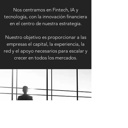
Nos centramos en Fintech, IA y
tecnología, con la innovación financiera
en el centro de nuestra estrategia.
Nuestro objetivo es proporcionar a las
empresas el capital, la experiencia, la
red y el apoyo necesarios para escalar y
crecer en todos los mercados.